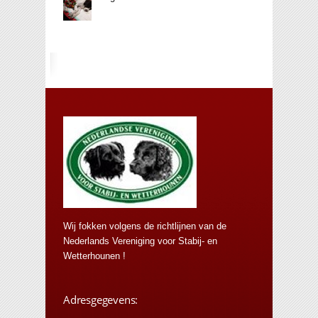
Wij fokken volgens de richtlijnen van de
Nederlands Vereniging voor Stabij- en
Wetterhounen !
Adresgegevens: