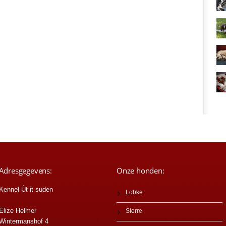
Adresgegevens:
Onze honden:
Kennel Út it suden
Lobke
Elize Helmer
Sterre
Wintermanshof 4