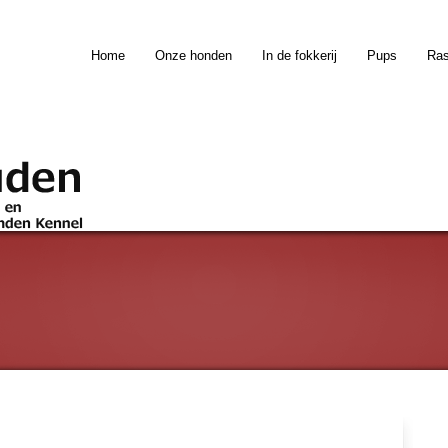
Home
Onze honden
In de fokkerij
Pups
Ra