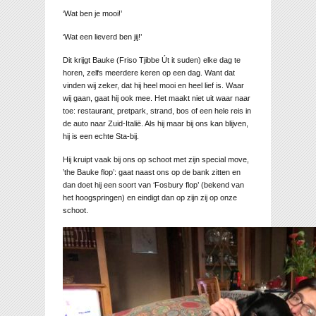
‘Wat ben je mooi!’
‘Wat een lieverd ben jij!’
Dit krijgt Bauke (Friso Tjibbe Út it suden) elke dag te
horen, zelfs meerdere keren op een dag. Want dat
vinden wij zeker, dat hij heel mooi en heel lief is. Waar
wij gaan, gaat hij ook mee. Het maakt niet uit waar naar
toe: restaurant, pretpark, strand, bos of een hele reis in
de auto naar Zuid-Italië. Als hij maar bij ons kan blijven,
hij is een echte Sta-bij.
Hij kruipt vaak bij ons op schoot met zijn special move,
’the Bauke flop’: gaat naast ons op de bank zitten en
dan doet hij een soort van ‘Fosbury flop’ (bekend van
het hoogspringen) en eindigt dan op zijn zij op onze
schoot.