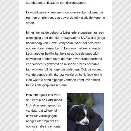
stamboomcertificaat en een dierenpaspoort.
Er wordt gewerkt met een koopovereenkomst waar de
rechten en plichten, van zowel de fokker als de koper in
staan.
In het jaar na de geboorte krijgt iedere pupeigenaar een
uitnodiging voor de fokkersdag van de NVSW c.q. jonge
hondendag van Onze Stabyhoun, waar het hele nest
nog een keer samenkomt. Een voor het ras erkende
keurmeester bekijkt het hele nest, hoe de pups zich
ontwikkeld hebben en of de match vader/moederhond
een succes is geweest en misschien zelfs herhaald
kan worden (dit bij hoge uitzondering). Ook de ouders
van de puppy’s zijn dan aanwezig en het is leuk om te
zien waar je hond eigenlijk vandaan komt. Misschien
tref je zelfs gelijkenissen aan.
Hetzelfde geldt ook voor
de Drentsche Patrijshond.
Ook dit is geen groot ras
vandaar dat wij ook bij
deze rasverenigingen
aangesloten zijn om zo
ook over alle ins en outs