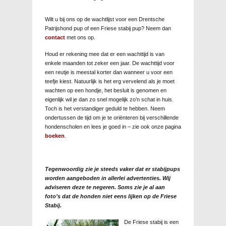
Wilt u bij ons op de wachtlijst voor een Drentsche
Patrijshond pup of een Friese stabij pup? Neem dan
contact
met ons op.
Houd er rekening mee dat er een wachttijd is van
enkele maanden tot zeker een jaar. De wachttijd voor
een reutje is meestal korter dan wanneer u voor een
teefje kiest. Natuurlijk is het erg vervelend als je moet
wachten op een hondje, het besluit is genomen en
eigenlijk wil je dan zo snel mogelijk zo’n schat in huis.
Toch is het verstandiger geduld te hebben. Neem
ondertussen de tijd om je te oriënteren bij verschillende
hondenscholen en lees je goed in – zie ook onze pagina
boeken
.
Tegenwoordig zie je steeds vaker dat er stabijpups
worden aangeboden in allerlei advertenties. Wij
adviseren deze te negeren. Soms zie je al aan
foto’s dat de honden niet eens lijken op de Friese
Stabij.
De Friese stabij is een