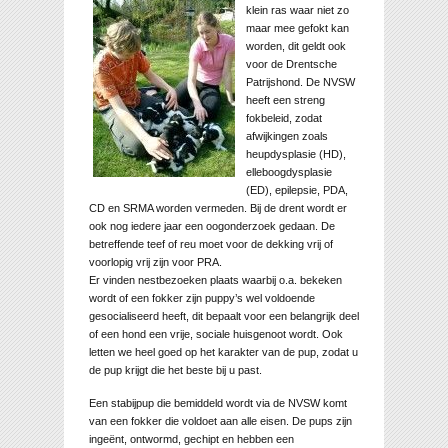
klein ras waar niet zo
maar mee gefokt kan
worden, dit geldt ook
voor de Drentsche
Patrijshond. De NVSW
heeft een streng
fokbeleid, zodat
afwijkingen zoals
heupdysplasie (HD),
elleboogdysplasie
(ED), epilepsie, PDA,
CD en SRMA worden vermeden. Bij de drent wordt er
ook nog iedere jaar een oogonderzoek gedaan. De
betreffende teef of reu moet voor de dekking vrij of
voorlopig vrij zijn voor PRA.
Er vinden nestbezoeken plaats waarbij o.a. bekeken
wordt of een fokker zijn puppy’s wel voldoende
gesocialiseerd heeft, dit bepaalt voor een belangrijk deel
of een hond een vrije, sociale huisgenoot wordt. Ook
letten we heel goed op het karakter van de pup, zodat u
de pup krijgt die het beste bij u past.
Een stabijpup die bemiddeld wordt via de NVSW komt
van een fokker die voldoet aan alle eisen. De pups zijn
ingeënt, ontwormd, gechipt en hebben een