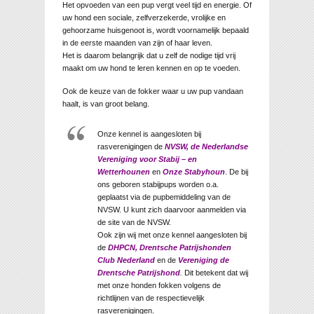
Het opvoeden van een pup vergt veel tijd en energie. Of
uw hond een sociale, zelfverzekerde, vrolijke en
gehoorzame huisgenoot is, wordt voornamelijk bepaald
in de eerste maanden van zijn of haar leven.
Het is daarom belangrijk dat u zelf de nodige tijd vrij
maakt om uw hond te leren kennen en op te voeden.
Ook de keuze van de fokker waar u uw pup vandaan
haalt, is van groot belang.
Onze kennel is aangesloten bij
rasverenigingen de
NVSW, de Nederlandse
Vereniging voor Stabij – en
Wetterhounen
en
Onze Stabyhoun
. De bij
ons geboren stabijpups worden o.a.
geplaatst via de pupbemiddeling van de
NVSW. U kunt zich daarvoor aanmelden via
de site van de NVSW.
Ook zijn wij met onze kennel aangesloten bij
de
DHPCN, Drentsche Patrijshonden
Club Nederland
en de
Vereniging de
Drentsche Patrijshond
.
Dit betekent dat wij
met onze honden fokken volgens de
richtlijnen van de respectievelijk
rasverenigingen.