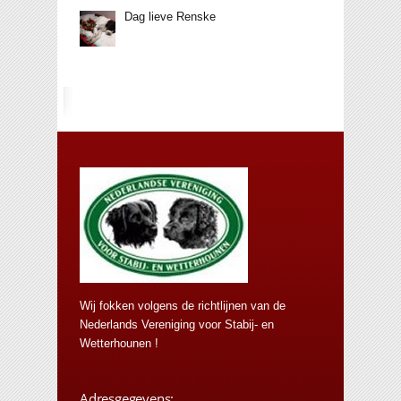
Dag lieve Renske
Wij fokken volgens de richtlijnen van de
Nederlands Vereniging voor Stabij- en
Wetterhounen !
Adresgegevens: