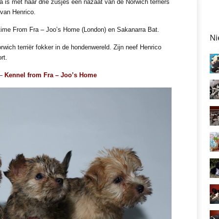
 is met haar drie zusjes een nazaat van de Norwich terriërs
 van Henrico.
time From Fra – Joo’s Home (London) en Sakanarra Bat.
Ni
ch terriër fokker in de hondenwereld. Zijn neef Henrico
rt.
 –
Kennel from Fra – Joo’s Home