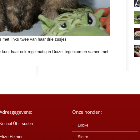
s met links twee van haar drie zusjes
Je kunt haar ook regelmatig in Duizel tegenkomen samen met
Adresgegevens:
Onze honden:
Kennel Út it suden
Lobke
Elize Helmer
Sterre