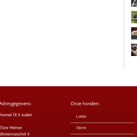
Adresgegevens:
Onze honden:
Kennel Út it suden
Lobke
Elize Helmer
Sterre
Wintermanshof 4