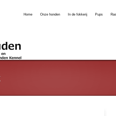
Home
Onze honden
In de fokkerij
Pups
Ra
g