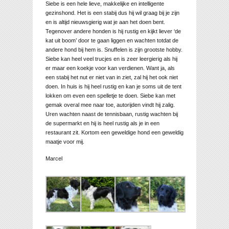
Siebe is een hele lieve, makkelijke en intelligente
gezinshond. Het is een stabij dus hij wil graag bij je zijn
en is altijd nieuwsgierig wat je aan het doen bent.
Tegenover andere honden is hij rustig en kijkt liever ‘de
kat uit boom’ door te gaan liggen en wachten totdat de
andere hond bij hem is. Snuffelen is zijn grootste hobby.
Siebe kan heel veel trucjes en is zeer leergierig als hij
er maar een koekje voor kan verdienen. Want ja, als
een stabij het nut er niet van in ziet, zal hij het ook niet
doen. In huis is hij heel rustig en kan je soms uit de tent
lokken om even een spelletje te doen. Siebe kan met
gemak overal mee naar toe, autorijden vindt hij zalig.
Uren wachten naast de tennisbaan, rustig wachten bij
de supermarkt en hij is heel rustig als je in een
restaurant zit. Kortom een geweldige hond een geweldig
maatje voor mij.
Marcel