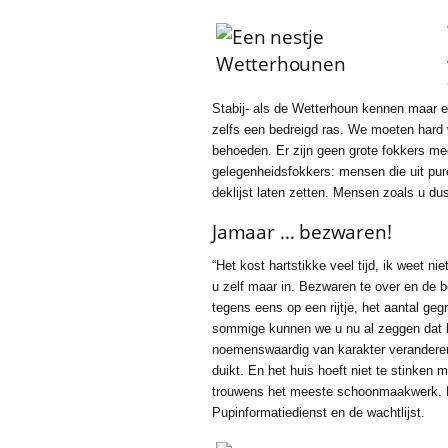
Stabij- als de Wetterhoun kennen maar ee
zelfs een bedreigd ras. We moeten hard
behoeden. Er zijn geen grote fokkers me
gelegenheidsfokkers: mensen die uit pure 
deklijst laten zetten. Mensen zoals u du
Jamaar … bezwaren!
“Het kost hartstikke veel tijd, ik weet ni
u zelf maar in. Bezwaren te over en de b
tegens eens op een rijtje, het aantal g
sommige kunnen we u nu al zeggen dat he
noemenswaardig van karakter veranderen 
duikt. En het huis hoeft niet te stinken 
trouwens het meeste schoonmaakwerk. Met
Pupinformatiedienst en de wachtlijst.