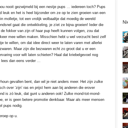
nou nooit gezwijmeld bij een nestje pups … iedereen toch? Pups
nd leuk en het is heel bijzonder om ze op te zien groeien van een
in molletje, tot een vrolijk wolbaaltje dat moedig de wereld
Ni
ndsnel gaat die ontwikkeling, je zíet ze bijna groeien! Ieder die
j de fokker van zijn of haar pup heeft kunnen volgen, zou dat
keer mee willen maken. Misschien hebt u wel verzucht best zelf
e te willen, om dat idee direct weer te laten varen met allerlei
zwaren. Maar zijn die bezwaren echt zo groot dat u er een
ervaring voor wilt laten schieten? Haal dat kriebelgevoel nog
n lees dan eens verder …
houn gevallen bent, dan wil je niet anders meer. Het zijn zulke
sch over ‘zijn’ ras en prijst hem aan bij anderen die erover
nd is zó leuk, dat gunt u anderen ook! Zulke mond-tot-mond-
toe, er is geen betere promotie denkbaar. Maar als meer mensen
el pups nodig.
eroep op u.