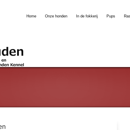
Home
Onze honden
In de fokkerij
Pups
Ra
en