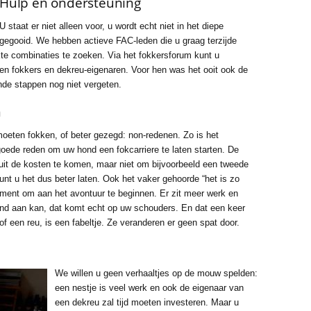
Hulp en ondersteuning
U staat er niet alleen voor, u wordt echt niet in het diepe
gegooid. We hebben actieve FAC-leden die u graag terzijde
te combinaties te zoeken. Via het fokkersforum kunt u
en fokkers en dekreu-eigenaren. Voor hen was het ooit ook de
ende stappen nog niet vergeten.
n
moeten fokken, of beter gezegd: non-redenen. Zo is het
oede reden om uw hond een fokcarriere te laten starten. De
uit de kosten te komen, maar niet om bijvoorbeeld een tweede
unt u het dus beter laten. Ook het vaker gehoorde “het is zo
ument om aan het avontuur te beginnen. Er zit meer werk en
ind aan kan, dat komt echt op uw schouders. En dat een keer
of een reu, is een fabeltje. Ze veranderen er geen spat door.
We willen u geen verhaaltjes op de mouw spelden:
een nestje is veel werk en ook de eigenaar van
een dekreu zal tijd moeten investeren. Maar u