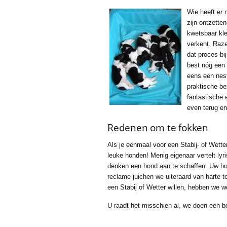
Wie heeft er 
zijn ontzette
kwetsbaar kle
verkent. Raze
dat proces bi
best nóg een 
eens een nestj
praktische be
fantastische 
even terug e
Redenen om te fokken
Als je eenmaal voor een Stabij- of Wetter
leuke honden! Menig eigenaar vertelt lyri
denken een hond aan te schaffen. Uw ho
reclame juichen we uiteraard van harte 
een Stabij of Wetter willen, hebben we w
U raadt het misschien al, we doen een b