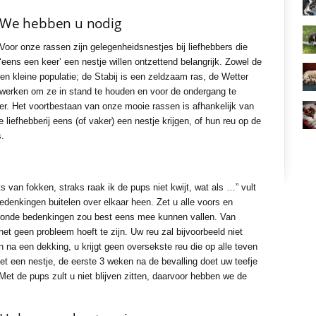
We hebben u nodig
Voor onze rassen zijn gelegenheidsnestjes bij liefhebbers die
‘eens een keer’ een nestje willen ontzettend belangrijk. Zowel de
n kleine populatie; de Stabij is een zeldzaam ras, de Wetter
 werken om ze in stand te houden en voor de ondergang te
er. Het voortbestaan van onze mooie rassen is afhankelijk van
liefhebberij eens (of vaker) een nestje krijgen, of hun reu op de
s.
ets van fokken, straks raak ik de pups niet kwijt, wat als …” vult
edenkingen buitelen over elkaar heen. Zet u alle voors en
egronde bedenkingen zou best eens mee kunnen vallen. Van
t geen probleem hoeft te zijn. Uw reu zal bijvoorbeeld niet
na een dekking, u krijgt geen oversekste reu die op alle teven
met een nestje, de eerste 3 weken na de bevalling doet uw teefje
 de pups zult u niet blijven zitten, daarvoor hebben we de