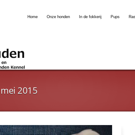
Home
Onze honden
In de fokkerij
Pups
Ra
 mei 2015