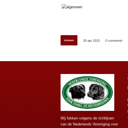
nieuws
30 apr 2015
0 comments
Wij fokken volgens de richtlijnen
van de Nederlands Vereniging voor